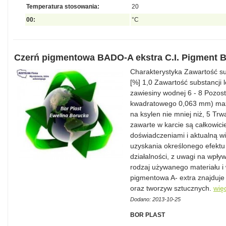
Temperatura stosowania:
20
00:
°C
Czerń pigmentowa BADO-A ekstra C.I. Pigment B
Charakterystyka Zawartość su
[%] 1,0 Zawartość substancji
zawiesiny wodnej 6 - 8 Pozost
kwadratowego 0,063 mm) max.
na ksylen nie mniej niż, 5 Trw
zawarte w karcie są całkowic
doświadczeniami i aktualną w
uzyskania określonego efekt
działalności, z uwagi na wpływ
rodzaj używanego materiału i 
pigmentowa A- extra znajduje 
oraz tworzyw sztucznych.
wię
Dodano: 2013-10-25
BOR PLAST