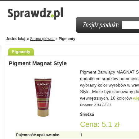
Jesteś tutaj: »
Strona główna
»
Pigmenty
Pigmenty
Pigment Magnat Style
Pigment Barwiący MAGNAT Sty
dodatkiem środków pomocnicz
wybrany kolor wyrobów w we
Style. Może być stosowany do
wewnętrznych. 16 kolorów
wi
Dodano: 2014-02-21
Śnieżka
Cena: 5.1 zł
Pojemność opakowania:
l