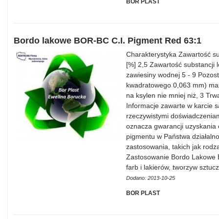
BOR PLAST
Bordo lakowe BOR-BC C.I. Pigment Red 63:1
Charakterystyka Zawartość su
[%] 2,5 Zawartość substancji
zawiesiny wodnej 5 - 9 Pozost
kwadratowego 0,063 mm) max.
na ksylen nie mniej niż, 3 Trw
Informacje zawarte w karcie 
rzeczywistymi doświadczeniam
oznacza gwarancji uzyskania 
pigmentu w Państwa działalnoś
zastosowania, takich jak rodza
Zastosowanie Bordo Lakowe B
farb i lakierów, tworzyw sztu
Dodano: 2013-10-25
BOR PLAST