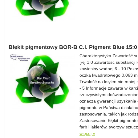
Błękit pigmentowy BOR-B C.I. Pigment Blue 15:0
Charakterystyka Zawartość su
[%] 1,0 Zawartość substancji
zawiesiny wodnej 6 - 10 Pozos
oczka kwadratowego 0,063 mm
Trwałość na ksylen nie mniej n
- 5 Informacje zawarte w karc
rzeczywistymi doświadczeniam
oznacza gwarancji uzyskania 
pigmentu w Państwa działalnoś
zastosowania, takich jak rodza
Zastosowanie Błękit pigment
farb i lakierów, tworzyw sztu
więcej »