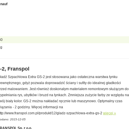
nauf
30
kg
-2, Franspol
ładź Szpachlowa Extra GS-2 jest stosowana jako ostateczna warstwa tynku
ewnętrznego, gdyż pozwala doprowadzić ściany i sufity do idealnej gładkości
rzed malowaniem. Jest również doskonałym materiałem remontowym służącym do
ypełniania rys, ubytków i bruzd na tynkach. Zmniejsza zużycie farby ze względu na
wój biały kolor. GS-2 można nakładać ręcznie lub maszynowo. Optymalny czas
iązania - 2 godziny. Więcej informacji na
ttp://www.franspol.com.pl/produkt/12/gladz-szpachlowa-extra-gs-2
więcej »
odano: 2015-12-05
RANSPOL Sp. z o.o.