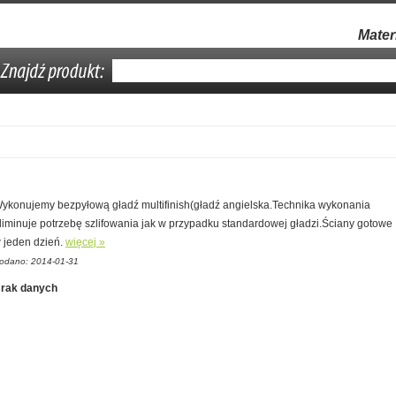
Mater
ykonujemy bezpyłową gładź multifinish(gładź angielska.Technika wykonania
liminuje potrzebę szlifowania jak w przypadku standardowej gładzi.Ściany gotowe
 jeden dzień.
więcej »
odano: 2014-01-31
rak danych