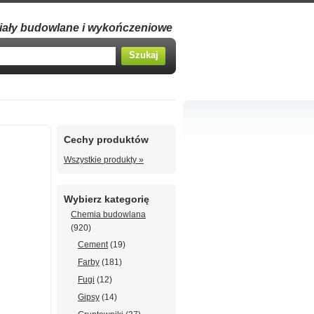
iały budowlane i wykończeniowe
Cechy produktów
Wszystkie produkty »
Wybierz kategorię
Chemia budowlana
(920)
Cement
(19)
Farby
(181)
Fugi
(12)
Gipsy
(14)