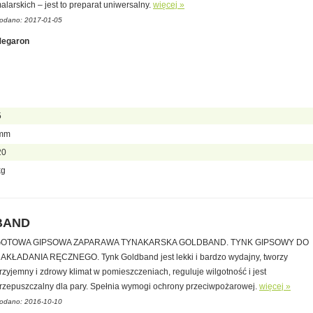
alarskich – jest to preparat uniwersalny.
więcej »
odano: 2017-01-05
egaron
5
mm
20
kg
BAND
OTOWA GIPSOWA ZAPARAWA TYNAKARSKA GOLDBAND. TYNK GIPSOWY DO
AKŁADANIA RĘCZNEGO. Tynk Goldband jest lekki i bardzo wydajny, tworzy
rzyjemny i zdrowy klimat w pomieszczeniach, reguluje wilgotność i jest
rzepuszczalny dla pary. Spełnia wymogi ochrony przeciwpożarowej.
więcej »
odano: 2016-10-10