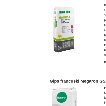
B
z
s
p
k
c
p
n
t
t
D
D
Gips francuski Megaron GS
P
ł
t
i