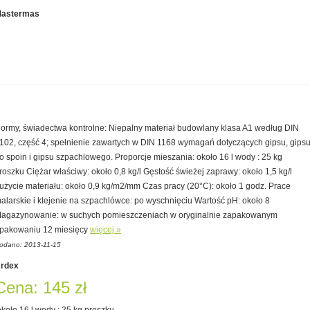
astermas
ormy, świadectwa kontrolne: Niepalny materiał budowlany klasa A1 według DIN
102, część 4; spełnienie zawartych w DIN 1168 wymagań dotyczących gipsu, gips
o spoin i gipsu szpachlowego. Proporcje mieszania: około 16 l wody : 25 kg
roszku Ciężar właściwy: około 0,8 kg/l Gęstość świeżej zaprawy: około 1,5 kg/l
użycie materiału: około 0,9 kg/m2/mm Czas pracy (20°C): około 1 godz. Prace
alarskie i klejenie na szpachlówce: po wyschnięciu Wartość pH: około 8
agazynowanie: w suchych pomieszczeniach w oryginalnie zapakowanym
pakowaniu 12 miesięcy
więcej »
odano: 2013-11-15
rdex
Cena: 145 zł