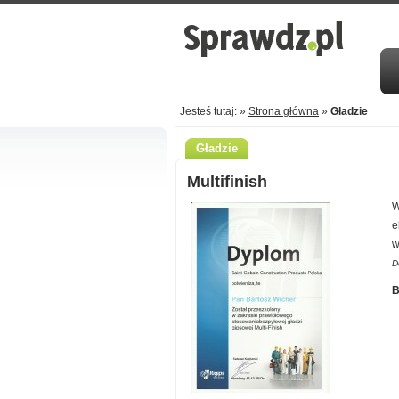
Jesteś tutaj: »
Strona główna
»
Gładzie
Gładzie
Multifinish
W
e
w
D
B