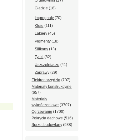
Gruntowniki
(27)
Gładzie
(18)
Impregnaty
(70)
Kleje
(111)
Lakiery
(45)
Pigmenty
(18)
Silikony
(13)
Tynki
(82)
Uszczelniacze
(41)
Zaprawy
(29)
Elektronarzędzia
(707)
Materiały konstrukcyjne
(657)
Materiały
wykończeniowe
(3707)
Ogrzewanie
(1700)
Pokrycia dachowe
(516)
Sprzęt budowlany
(938)