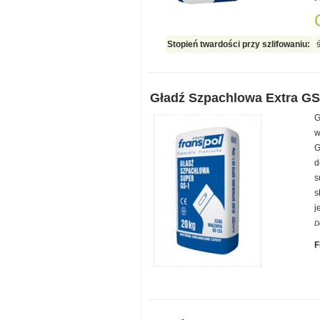
Stopień twardości przy szlifowaniu:
Gładź Szpachlowa Extra GS
G
w
G
d
s
s
j
D
F