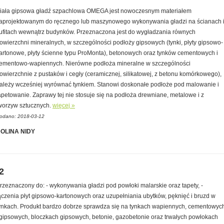
iała gipsowa gładź szpachlowa OMEGA jest nowoczesnym materiałem
aprojektowanym do ręcznego lub maszynowego wykonywania gładzi na ścianach 
ufitach wewnątrz budynków. Przeznaczona jest do wygładzania równych
owierzchni mineralnych, w szczególności podłoży gipsowych (tynki, płyty gipsowo-
artonowe, płyty ścienne typu ProMonta), betonowych oraz tynków cementowych i
ementowo-wapiennych. Nierówne podłoża mineralne w szczególności
owierzchnie z pustaków i cegły (ceramicznej, silikatowej, z betonu komórkowego),
ależy wcześniej wyrównać tynkiem. Stanowi doskonałe podłoże pod malowanie i
apetowanie. Zaprawy tej nie stosuje się na podłoża drewniane, metalowe i z
worzyw sztucznych.
więcej »
odano: 2018-03-12
OLINA NIDY
2
rzeznaczony do: - wykonywania gładzi pod powłoki malarskie oraz tapety, -
ączenia płyt gipsowo-kartonowych oraz uzupełniania ubytków, pęknięć i bruzd w
ynkach. Produkt bardzo dobrze sprawdza się na tynkach wapiennych, cementowyc
 gipsowych, bloczkach gipsowych, betonie, gazobetonie oraz trwałych powłokach