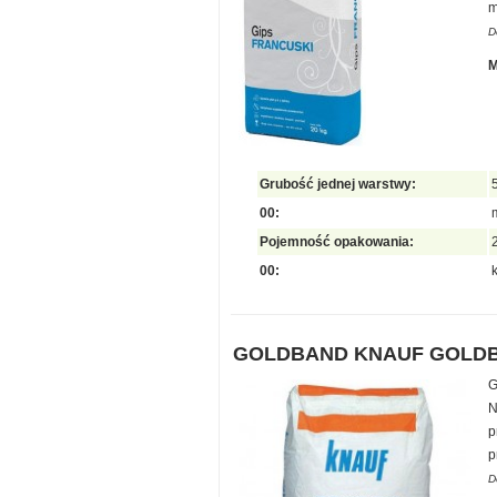
m
D
M
Grubość jednej warstwy:
00:
Pojemność opakowania:
00:
GOLDBAND KNAUF GOLD
G
N
p
p
D