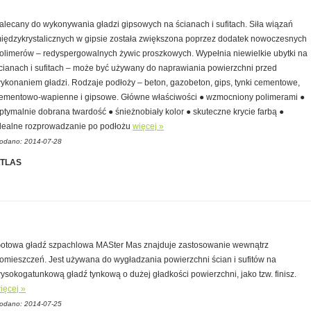
alecany do wykonywania gładzi gipsowych na ścianach i sufitach. Siła wiązań
iędzykrystalicznych w gipsie została zwiększona poprzez dodatek nowoczesnych
olimerów – redyspergowalnych żywic proszkowych. Wypełnia niewielkie ubytki na
cianach i sufitach – może być używany do naprawiania powierzchni przed
ykonaniem gładzi. Rodzaje podłoży – beton, gazobeton, gips, tynki cementowe,
ementowo-wapienne i gipsowe. Główne właściwości ● wzmocniony polimerami ●
ptymalnie dobrana twardość ● śnieżnobiały kolor ● skuteczne krycie farbą ●
dealne rozprowadzanie po podłożu
więcej »
odano: 2014-07-28
TLAS
otowa gładź szpachlowa MASter Mas znajduje zastosowanie wewnątrz
omieszczeń. Jest używana do wygładzania powierzchni ścian i sufitów na
ysokogatunkową gładź tynkową o dużej gładkości powierzchni, jako tzw. finisz.
ięcej »
odano: 2014-07-25