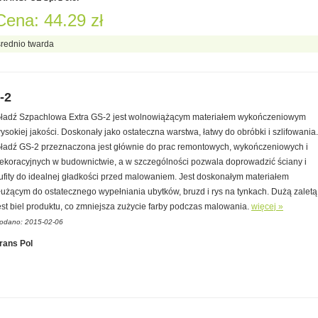
Cena: 44.29 zł
średnio twarda
-2
ładź Szpachlowa Extra GS-2 jest wolnowiążącym materiałem wykończeniowym
ysokiej jakości. Doskonały jako ostateczna warstwa, łatwy do obróbki i szlifowania.
ładź GS-2 przeznaczona jest głównie do prac remontowych, wykończeniowych i
ekoracyjnych w budownictwie, a w szczególności pozwala doprowadzić ściany i
ufity do idealnej gładkości przed malowaniem. Jest doskonałym materiałem
łużącym do ostatecznego wypełniania ubytków, bruzd i rys na tynkach. Dużą zaletą
est biel produktu, co zmniejsza zużycie farby podczas malowania.
więcej »
odano: 2015-02-06
rans Pol