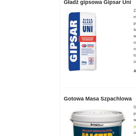
Gładź gipsowa Gipsar Uni
Z
m
p
ś
w
c
o
i
D
A
Gotowa Masa Szpachlowa
G
p
w
w
D