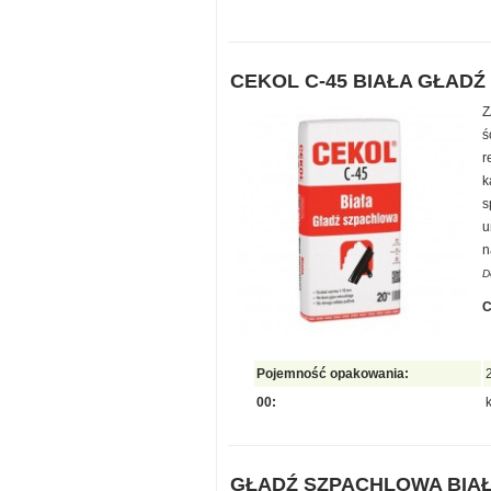
CEKOL C-45 BIAŁA GŁAD
Z
ś
r
k
s
u
n
D
Pojemność opakowania:
00:
GŁADŹ SZPACHLOWA BIA