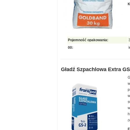
K
Pojemność opakowania:
00:
Gładź Szpachlowa Extra GS
G
w
p
w
s
w
h
D
F