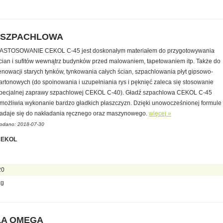
Ź SZPACHLOWA
ASTOSOWANIE CEKOL C-45 jest doskonałym materiałem do przygotowywania
cian i sufitów wewnątrz budynków przed malowaniem, tapetowaniem itp. Także do
enowacji starych tynków, tynkowania całych ścian, szpachlowania płyt gipsowo-
artonowych (do spoinowania i uzupełniania rys i pęknięć zaleca się stosowanie
pecjalnej zaprawy szpachlowej CEKOL C-40). Gładź szpachlowa CEKOL C-45
możliwia wykonanie bardzo gładkich płaszczyzn. Dzięki unowocześnionej formule
adaje się do nakładania ręcznego oraz maszynowego.
więcej »
odano: 2018-07-30
CEKOL
20
kg
ŁA OMEGA