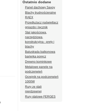
Ostatnio dodane
Panel dachowy Savoy
i
Blachy trudnościeralne
RAEX
Przedłużacz naświetlacz
gniazdo i łącznik
Stal jakościowa,
narzędziowa,
konstrukcyjna - pręty i
blachy
Balustrada balkonowa
barierka poręcz
Drewno kominkowe
Metalowe panele na
podczerwień
Grzejnik na podczerwień
1000W
Rury ze stali
nierdzewnej
Rury stalowe FERGES
h