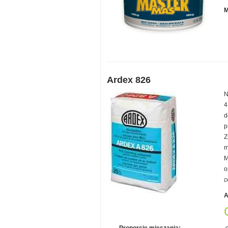
M
Ardex 826
N
4
d
p
Z
m
M
o
D
A