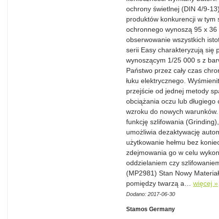
ochrony świetlnej (DIN 4/9-1
produktów konkurencji w tym
ochronnego wynoszą 95 x 36 
obserwowanie wszystkich isto
serii Easy charakteryzują się
wynoszącym 1/25 000 s z barw
Państwo przez cały czas chro
łuku elektrycznego. Wyśmienit
przejście od jednej metody sp
obciążania oczu lub długiego
wzroku do nowych warunków. M
funkcję szlifowania (Grinding)
umożliwia dezaktywację auto
użytkowanie hełmu bez koniec
zdejmowania go w celu wykon
oddzielaniem czy szlifowanie
(MP2981) Stan Nowy Materiał
pomiędzy twarzą a…
więcej »
Dodano: 2017-06-30
Stamos Germany