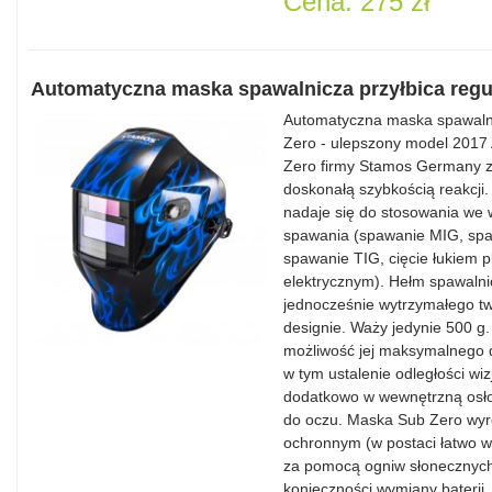
Cena: 275 zł
Automatyczna maska spawalnicza przyłbica reg
Automatyczna maska spawalni
Zero - ulepszony model 2017
Zero firmy Stamos Germany z s
doskonałą szybkością reakcji.
nadaje się do stosowania we
spawania (spawanie MIG, s
spawanie TIG, cięcie łukiem 
elektrycznym). Hełm spawalni
jednocześnie wytrzymałego t
designie. Waży jedynie 500 g
możliwość jej maksymalnego d
w tym ustalenie odległości w
dodatkowo w wewnętrzną osło
do oczu. Maska Sub Zero wyr
ochronnym (w postaci łatwo w
za pomocą ogniw słonecznych,
konieczności wymiany baterii.