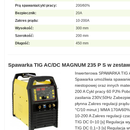
Prą spawania/cykl pracy:
200/60%
Bezpiecznik:
20A
Zakres prądu:
10-200A
Wysokość:
300 mm
Szerokość:
200 mm
Długość:
450 mm
Spawarka TIG AC/DC MAGNUM 235 P S w zestawi
Inwerterowa SPAWARKA TIG 
Spawarka umożliwia spawanie 
niestopowej oraz innych mate
200 A Cykl pracy 60 PJ% Pob
zasilania 230V,50Hz Zabezpie
płynna Zakres regulacji prą
°C/10 minut.) MMA 170A/60% 
10-200 A Zakres regulacji cza
TIG DC 0÷10 [s] Regulacja w
TIG DC 0,1÷3 [s] Regulacja 