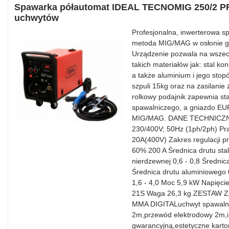
Spawarka półautomat IDEAL TECNOMIG 250/2 P
uchwytów
Profesjonalna, inwerterowa 
metoda MIG/MAG w osłonie g
Urządzenie pozwala na wsze
takich materiałów jak: stal ko
a także aluminium i jego sto
szpuli 15kg oraz na zasilanie
rolkowy podajnik zapewnia st
spawalniczego, a gniazdo E
MIG/MAG. DANE TECHNICZNE:
230/400V; 50Hz (1ph/2ph) Prąd
20A(400V) Zakres regulacji p
60% 200 A Średnica drutu stal
nierdzewnej 0,6 - 0,8 Średni
Średnica drutu aluminiowego 0
1,6 - 4,0 Moc 5,9 kW Napięci
21S Waga 26,3 kg ZESTAW Z
MMA DIGITALuchwyt spawaln
2m,przewód elektrodowy 2m,ins
gwarancyjną,estetyczne kart