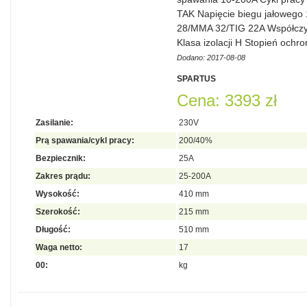
TAK Napięcie biegu jałowego
28/MMA 32/TIG 22A Współczy
Klasa izolacji H Stopień och
Dodano: 2017-08-08
SPARTUS
Cena: 3393 zł
Zasilanie:
230V
Prą spawania/cykl pracy:
200/40%
Bezpiecznik:
25A
Zakres prądu:
25-200A
Wysokość:
410 mm
Szerokość:
215 mm
Długość:
510 mm
Waga netto:
17
00:
kg