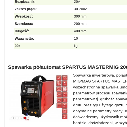
Bezpiecznik:
20A
Zakres prądu:
30-200A
Wysokość:
300 mm
Szerokość:
200 mm
Długość:
400 mm
Waga netto:
10
00:
kg
Spawarka półautomat SPARTUS MASTERMIG 2
Spawarka inwerterowa, półau
MIG/MAG SPARTUS MASTERm
wszechstronna spawarka umoż
parametrów procesu spawani
parametrów tj. grubość spawa
drutu oraz typ użytego gazu, 
optymalne parametry pracy u
doświadczony użytkownik może
bardziej doświadczeni, w szy