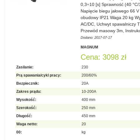
0,3÷10 [s] Sprawność (40 °C/
Napięcie biegu jałowego 66 V
obudowy IP21 Waga 20 kg W
AC/DC, Uchwyt spawalniczy T
Przewód masowy 3m, Instrukc
Dodano: 2017-07-17
MAGNUM
Cena: 3098 zł
Zasilanie:
230
Prą spawania/cykl pracy:
200/60%
Bezpiecznik:
20A
Zakres prądu:
10-200A
Wysokość:
400 mm
Szerokość:
250 mm
Długość:
450 mm
Waga netto:
20
00:
kg