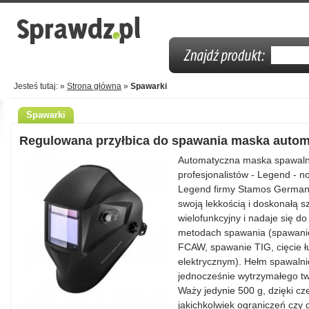
Jesteś tutaj: »
Strona główna
»
Spawarki
Spawarki
Regulowana przyłbica do spawania maska auto
Automatyczna maska spawalni
profesjonalistów - Legend -
Legend firmy Stamos Germany z
swoją lekkością i doskonałą s
wielofunkcyjny i nadaje się d
metodach spawania (spawan
FCAW, spawanie TIG, cięcie 
elektrycznym). Hełm spawalni
jednocześnie wytrzymałego t
Waży jedynie 500 g, dzięki c
jakichkolwiek ograniczeń czy