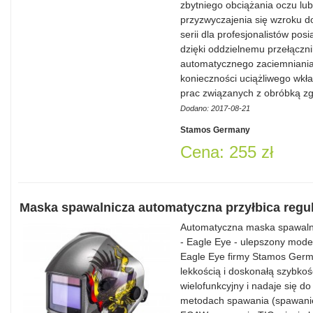
zbytniego obciążania oczu lu
przyzwyczajenia się wzroku 
serii dla profesjonalistów posi
dzięki oddzielnemu przełączn
automatycznego zaciemniania
konieczności uciążliwego wkł
prac związanych z obróbką 
Dodano: 2017-08-21
Stamos Germany
Cena: 255 zł
Maska spawalnicza automatyczna przyłbica reg
Automatyczna maska spawalni
- Eagle Eye - ulepszony mod
Eagle Eye firmy Stamos Germa
lekkością i doskonałą szybkośc
wielofunkcyjny i nadaje się d
metodach spawania (spawan