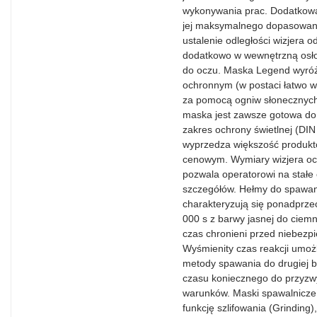
wykonywania prac. Dodatkową 
jej maksymalnego dopasowania
ustalenie odległości wizjera 
dodatkowo w wewnętrzną osło
do oczu. Maska Legend wyróż
ochronnym (w postaci łatwo w
za pomocą ogniw słonecznych 
maska jest zawsze gotowa do 
zakres ochrony świetlnej (DIN
wyprzedza większość produkt
cenowym. Wymiary wizjera o
pozwala operatorowi na stałe
szczegółów. Hełmy do spawania
charakteryzują się ponadprz
000 s z barwy jasnej do ciemn
czas chronieni przed niebezp
Wyśmienity czas reakcji umożl
metody spawania do drugiej b
czasu koniecznego do przyzw
warunków. Maski spawalnicze z
funkcję szlifowania (Grinding)