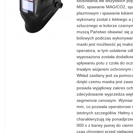
stosowania we wszystkich po
MIG, spawanie MAG/CO2, spa
plazmowym i spawanie łukiem
wykonany został z lekkiego a
sztucznego w kolorze czarnym
muszą Państwo obawiać się ja
bólowych podczas wykonywani
maski jest możliwość jej mak
operatora, w tym ustalenie od
wyposażona została dodatko
spływaniu potu z czoła do oc
trwałym wizjerem ochronnym 
Wkład zasilany jest za pomoc
dzięki czemu maska jest zaws
posiada wyjątkowy zakres ochr
zdecydowanie wyprzedza więk
segmencie cenowym. Wymiary
mm, co pozwala operatorowi 
istotnych szczegółów. Hełmy 
charakteryzują się ponadprz
000 s z barwy jasnej do ciemn
czas chronieni przed niebezp