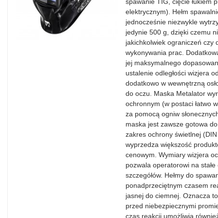
spawanie TIG, cięcie łukiem 
elektrycznym). Hełm spawalni
jednocześnie niezwykle wytr
jedynie 500 g, dzięki czemu 
jakichkolwiek ograniczeń czy
wykonywania prac. Dodatkową 
jej maksymalnego dopasowania
ustalenie odległości wizjera 
dodatkowo w wewnętrzną osło
do oczu. Maska Metalator wyr
ochronnym (w postaci łatwo w
za pomocą ogniw słonecznych 
maska jest zawsze gotowa do 
zakres ochrony świetlnej (DIN
wyprzedza większość produkt
cenowym. Wymiary wizjera o
pozwala operatorowi na stałe
szczegółów. Hełmy do spawania
ponadprzeciętnym czasem rea
jasnej do ciemnej. Oznacza to
przed niebezpiecznymi promie
czas reakcji umożliwia równie