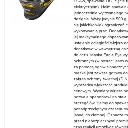
FCAW, spawanie TIG, cięcie 
elektrycznym). Hełm spawalni
jednocześnie wytrzymałego t
designie. Waży jedynie 500 g
się jakichkolwiek ograniczeń 
wykonywania prac. Dodatkową 
jej maksymalnego dopasowania
ustalenie odległości wizjera 
dodatkowo w wewnętrzną osło
do oczu. Maska Eagle Eye wyr
ochronnym (w postaci łatwo w
za pomocą ogniw słonecznych 
maska jest zawsze gotowa do 
zakres ochrony świetlnej (DI
wyprzedza większość produkt
cenowym. Wymiary wizjera o
pozwala operatorowi na stałe
szczegółów. Hełmy do spawani
ponadprzeciętnym czasem rea
jasnej do ciemnej. Oznacza to
przed niebezpiecznymi promie
czas reakcji umożliwia równie