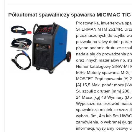
Półautomat spawalniczy spawarka MIG/MAG TIG
Prostownika, inwerterowa sp
SHERMAN MTM 251/4R. Urządze
przeznaczonych do użytku wa
pozwala na łatwy dobór param
płynne podanie drutu ze szp
nadaje się do prowadzenia p
oraz innych materiałów np. s
Numer katalogowy SINW-MTM2
50Hz Metody spawania MIG, 
MOSFET Prąd spawania [A] 2
[A] 15,5 Max. pobór mocy [kV
Śr. szpuli z drutem [mm] 200,
24 Masa [kg] 48 Wymiary (D 
Wyposażenie: przewód masow
spawalnicza młotek ze szczo
wyboru 3m, 4m lub 5m UWAGA 
zamówienia, o wybranej dług
informacji, wysyłamy losowy u