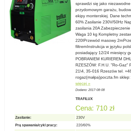
sprawdzi się jako niezawodne
przydomowym garażu, budowie
ekipy monterskiej. Dane tec
60% Zasilanie 230V/50Hz Nap
zasilania 20A Zabezpieczenie
Waga 10 kg Kompletny zesta
220IPrzewód masowy 2mPrzew
filtremInstrukcja w języku po
posiadający 12/24 miesięcy
POBRANIEM KURIEREM DHL K
RZESZÓW: F.H.U. "Ro-Gaz" R
21\4, 35-016 Rzeszów tel. +4
rogaz(małpa)poczta.fm sklep:
więcej »
Dodano: 2017-08-08
TRAFILUX
Cena: 710 zł
Zasilanie:
230V
Prą spawania/cykl pracy:
220/60%