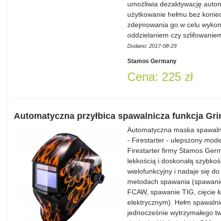
umożliwia dezaktywację auto
użytkowanie hełmu bez koniec
zdejmowania go w celu wykon
oddzielaniem czy szlifowani
Dodano: 2017-08-29
Stamos Germany
Cena: 225 zł
Automatyczna przyłbica spawalnicza funkcja Gr
Automatyczna maska spawalnic
- Firestarter - ulepszony mo
Firestarter firmy Stamos Germ
lekkością i doskonałą szybkośc
wielofunkcyjny i nadaje się d
metodach spawania (spawan
FCAW, spawanie TIG, cięcie 
elektrycznym). Hełm spawalni
jednocześnie wytrzymałego t