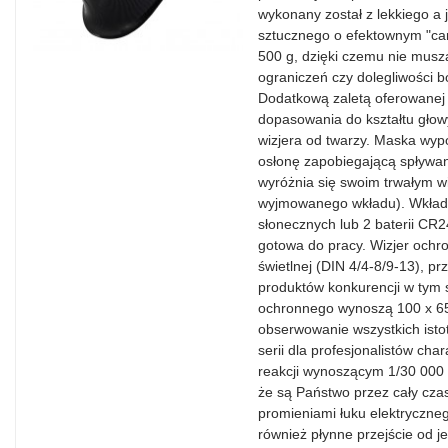
wykonany został z lekkiego a
sztucznego o efektownym "ca
500 g, dzięki czemu nie musz
ograniczeń czy dolegliwości 
Dodatkową zaletą oferowanej 
dopasowania do kształtu głowy
wizjera od twarzy. Maska wy
osłonę zapobiegającą spływan
wyróżnia się swoim trwałym w
wyjmowanego wkładu). Wkład 
słonecznych lub 2 baterii CR
gotowa do pracy. Wizjer ochr
świetlnej (DIN 4/4-8/9-13), 
produktów konkurencji w tym
ochronnego wynoszą 100 x 65
obserwowanie wszystkich isto
serii dla profesjonalistów ch
reakcji wynoszącym 1/30 000 
że są Państwo przez cały cza
promieniami łuku elektryczneg
również płynne przejście od 