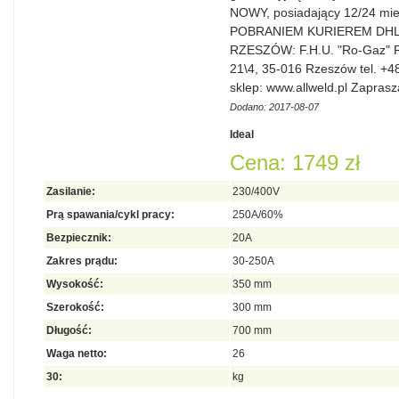
NOWY, posiadający 12/24 mi
POBRANIEM KURIEREM DHL K
RZESZÓW: F.H.U. "Ro-Gaz" R
21\4, 35-016 Rzeszów tel. +4
sklep: www.allweld.pl Zapras
Dodano: 2017-08-07
Ideal
Cena: 1749 zł
Zasilanie:
230/400V
Prą spawania/cykl pracy:
250A/60%
Bezpiecznik:
20A
Zakres prądu:
30-250A
Wysokość:
350 mm
Szerokość:
300 mm
Długość:
700 mm
Waga netto:
26
30:
kg