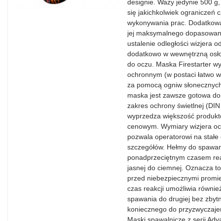
designie. Waży jedynie 500 g
się jakichkolwiek ograniczeń 
wykonywania prac. Dodatkową 
jej maksymalnego dopasowania
ustalenie odległości wizjera 
dodatkowo w wewnętrzną osło
do oczu. Maska Firestarter w
ochronnym (w postaci łatwo w
za pomocą ogniw słonecznych 
maska jest zawsze gotowa do 
zakres ochrony świetlnej (DI
wyprzedza większość produkt
cenowym. Wymiary wizjera o
pozwala operatorowi na stałe
szczegółów. Hełmy do spawani
ponadprzeciętnym czasem rea
jasnej do ciemnej. Oznacza to
przed niebezpiecznymi promie
czas reakcji umożliwia równie
spawania do drugiej bez zbyt
koniecznego do przyzwyczaje
Maski spawalnicze z serii Adv