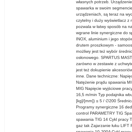
własnych potrzeb. Urządzen
spawarka w swoim segmencie,
urządzeniach, są teraz na wyc
czytelny i duży wyświetlacz z
pozwala w łatwy sposób na n
wgrane linie synergiczne do sp
INOX, aluminium i jego stopó
drutem proszkowym - samoo
możliwy jest też wybór średni
osłonowego. SPARTUS MAST
zarówno w zestawie z uchwyt
jest też dokupienie akcesoriów 
inne. Dane techniczne: Napi
Natężenie prądu spawania 
MIG Napięcie wyjściowe pracy
16,5 m/min Typ podajnika wb
[kg]/[mm]) ≤ 5 / ∅200 Średnic
Programy synergiczne 16 ded
control PARAMETRY TIG Spa
spawania TIG 14 Cykl pracy 
gaz tak Zajarzanie łuku LI
spawania 10-200A Cykl pr