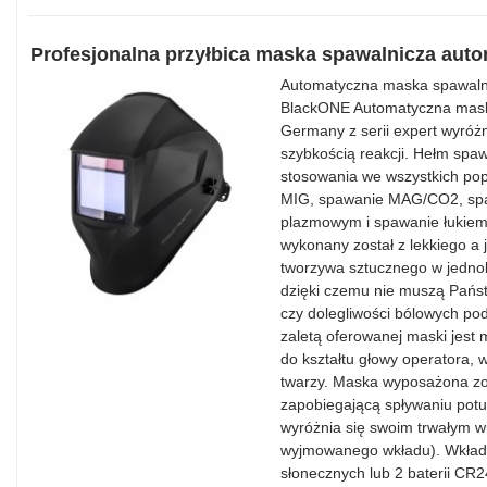
Profesjonalna przyłbica maska spawalnicza au
Automatyczna maska spawalnic
BlackONE Automatyczna mask
Germany z serii expert wyróżn
szybkością reakcji. Hełm spawa
stosowania we wszystkich po
MIG, spawanie MAG/CO2, spa
plazmowym i spawanie łukiem
wykonany został z lekkiego a
tworzywa sztucznego w jednol
dzięki czemu nie muszą Państ
czy dolegliwości bólowych p
zaletą oferowanej maski jest
do kształtu głowy operatora, w
twarzy. Maska wyposażona zo
zapobiegającą spływaniu pot
wyróżnia się swoim trwałym w
wyjmowanego wkładu). Wkład 
słonecznych lub 2 baterii CR