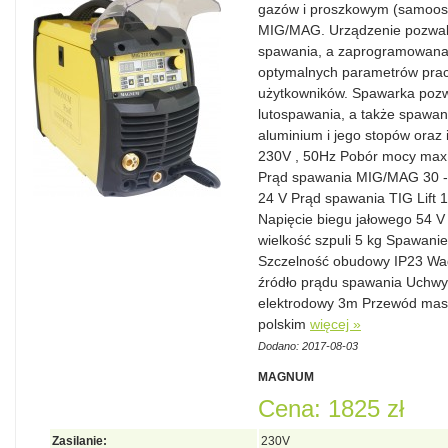
gazów i proszkowym (samoos
MIG/MAG. Urządzenie pozwal
spawania, a zaprogramowana l
optymalnych parametrów prac
użytkowników. Spawarka poz
lutospawania, a także spawani
aluminium i jego stopów oraz 
230V , 50Hz Pobór mocy max
Prąd spawania MIG/MAG 30 -
24 V Prąd spawania TIG Lift 
Napięcie biegu jałowego 54 V
wielkość szpuli 5 kg Spawan
Szczelność obudowy IP23 Wag
źródło prądu spawania Uchw
elektrodowy 3m Przewód maso
polskim
więcej »
Dodano: 2017-08-03
MAGNUM
Cena: 1825 zł
Zasilanie:
230V