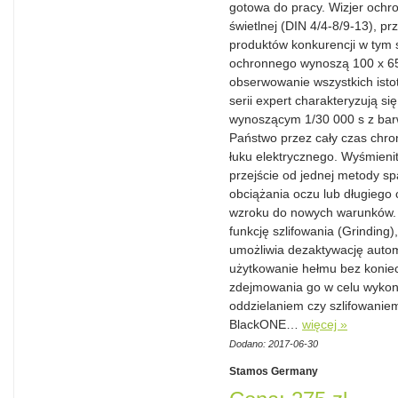
gotowa do pracy. Wizjer ochr
świetlnej (DIN 4/4-8/9-13), 
produktów konkurencji w tym
ochronnego wynoszą 100 x 65
obserwowanie wszystkich isto
serii expert charakteryzują s
wynoszącym 1/30 000 s z barw
Państwo przez cały czas chro
łuku elektrycznego. Wyśmienit
przejście od jednej metody sp
obciążania oczu lub długiego
wzroku do nowych warunków. M
funkcję szlifowania (Grinding)
umożliwia dezaktywację auto
użytkowanie hełmu bez koniec
zdejmowania go w celu wykon
oddzielaniem czy szlifowanie
BlackONE…
więcej »
Dodano: 2017-06-30
Stamos Germany