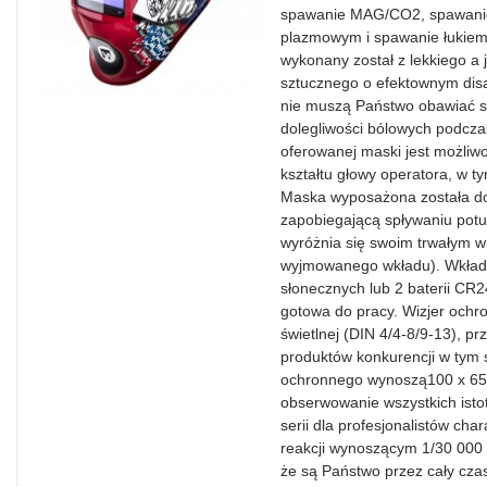
spawanie MAG/CO2, spawanie
plazmowym i spawanie łukiem
wykonany został z lekkiego a
sztucznego o efektownym disa
nie muszą Państwo obawiać si
dolegliwości bólowych podcz
oferowanej maski jest możli
kształtu głowy operatora, w ty
Maska wyposażona została d
zapobiegającą spływaniu potu
wyróżnia się swoim trwałym w
wyjmowanego wkładu). Wkład 
słonecznych lub 2 baterii CR
gotowa do pracy. Wizjer ochr
świetlnej (DIN 4/4-8/9-13), 
produktów konkurencji w tym
ochronnego wynoszą100 x 65 
obserwowanie wszystkich isto
serii dla profesjonalistów ch
reakcji wynoszącym 1/30 000 
że są Państwo przez cały cza