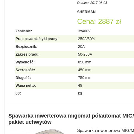
Dodano: 2017-08-03
SHERMAN
Cena: 2887 zł
Zasilanie:
3x400V
Prą spawania/cykl pracy:
250A/60%
Bezpiecznik:
20A
Zakres prądu:
50-250A
Wysokość:
850 mm
Szerokość:
450 mm
Długość:
750 mm
Waga netto:
48
00:
kg
Spawarka inwerterowa migomat półautomat MI
pakiet uchwytów
Spawarka inwerterowa MIG/MA